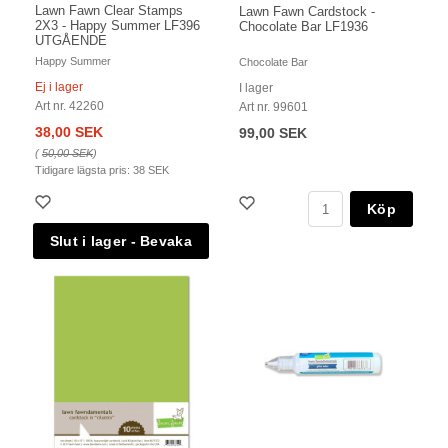
Lawn Fawn Clear Stamps
Lawn Fawn Cardstock -
2X3 - Happy Summer LF396
Chocolate Bar LF1936
UTGÅENDE
Happy Summer
Chocolate Bar
Ej i lager
I lager
Art nr. 42260
Art nr. 99601
38,00 SEK
99,00 SEK
(
50,00 SEK
)
Tidigare lägsta pris:
38 SEK
Köp