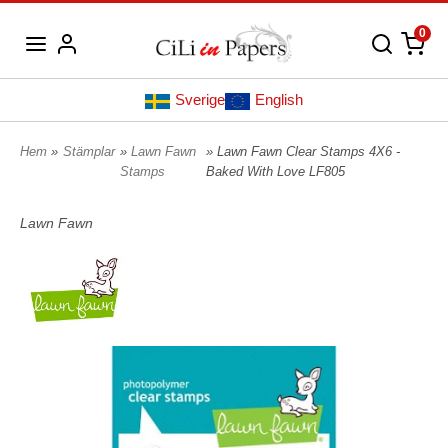
0
Sverige
English
Hem
»
Stämplar
»
Lawn Fawn
» Lawn Fawn Clear Stamps 4X6 -
Stamps
Baked With Love LF805
Lawn Fawn