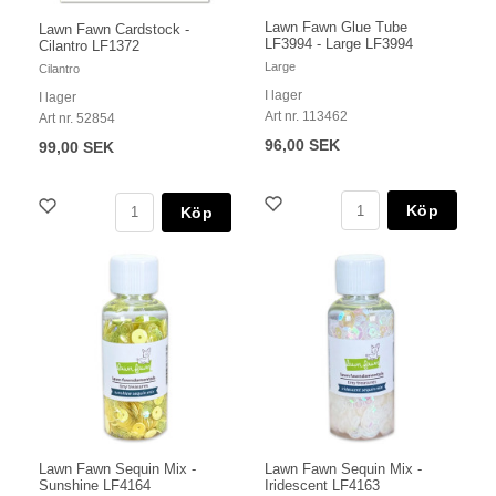
Lawn Fawn Glue Tube
Lawn Fawn Cardstock -
LF3994 - Large LF3994
Cilantro LF1372
Large
Cilantro
I lager
I lager
Art nr. 113462
Art nr. 52854
96,00 SEK
99,00 SEK
Köp
Köp
Lawn Fawn Sequin Mix -
Lawn Fawn Sequin Mix -
Sunshine LF4164
Iridescent LF4163