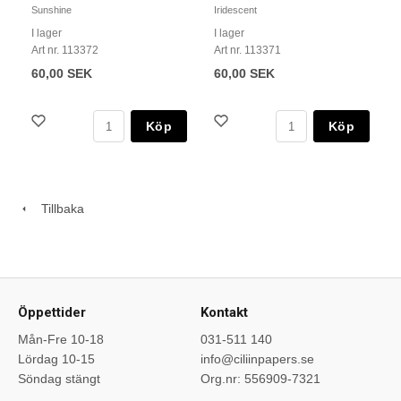
Sunshine
Iridescent
I lager
I lager
Art nr. 113372
Art nr. 113371
60,00 SEK
60,00 SEK
Köp
Köp
Tillbaka
Öppettider
Kontakt
Mån-Fre 10-18
031-511 140
Lördag 10-15
info@ciliinpapers.se
Söndag stängt
Org.nr: 556909-7321