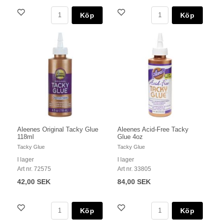
Köp
Köp
Aleenes Original Tacky Glue
Aleenes Acid-Free Tacky
118ml
Glue 4oz
Tacky Glue
Tacky Glue
I lager
I lager
Art nr. 72575
Art nr. 33805
42,00 SEK
84,00 SEK
Köp
Köp