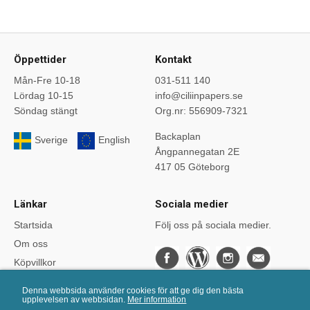
Öppettider
Kontakt
Mån-Fre 10-18
031-511 140
Lördag 10-15
info@ciliinpapers.se
Söndag stängt
Org.nr: 556909-7321
Backaplan
Sverige
English
Ångpannegatan 2E
417 05 Göteborg
Länkar
Sociala medier
Startsida
Följ oss på sociala medier.
Om oss
Köpvillkor
Bloggen
Denna webbsida använder cookies för att ge dig den bästa
Kurser
upplevelsen av webbsidan.
Mer information