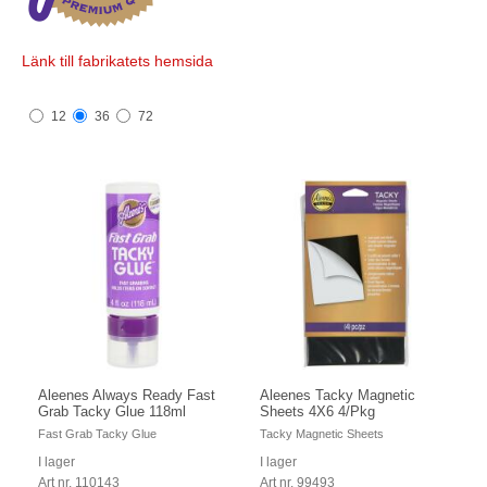
Länk till fabrikatets hemsida
12
36
72
Aleenes Always Ready Fast
Aleenes Tacky Magnetic
Grab Tacky Glue 118ml
Sheets 4X6 4/Pkg
Fast Grab Tacky Glue
Tacky Magnetic Sheets
I lager
I lager
Art nr. 110143
Art nr. 99493