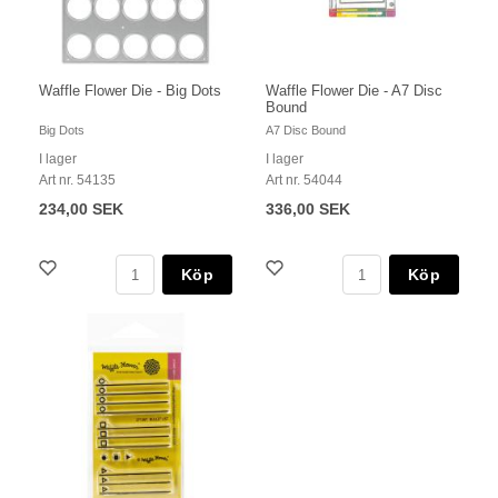
Waffle Flower Die - Big Dots
Waffle Flower Die - A7 Disc
Bound
Big Dots
A7 Disc Bound
I lager
I lager
Art nr. 54135
Art nr. 54044
234,00 SEK
336,00 SEK
Köp
Köp