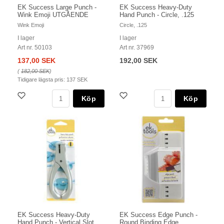
EK Success Large Punch -
EK Success Heavy-Duty
Wink Emoji UTGÅENDE
Hand Punch - Circle, .125
Wink Emoji
Circle, .125
I lager
I lager
Art nr. 50103
Art nr. 37969
137,00 SEK
192,00 SEK
(
182,00 SEK
)
Tidigare lägsta pris:
137 SEK
Köp
Köp
EK Success Heavy-Duty
EK Success Edge Punch -
Hand Punch - Vertical Slot,
Round Binding Edge