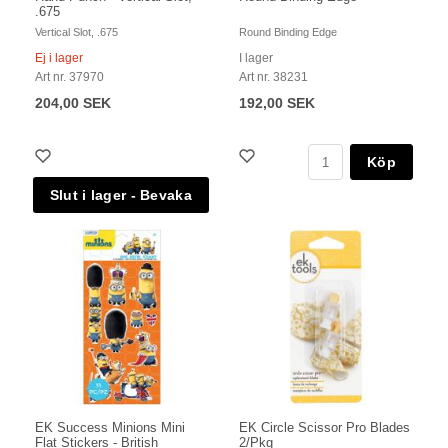
.675
Vertical Slot, .675
Round Binding Edge
Ej i lager
I lager
Art nr. 37970
Art nr. 38231
204,00 SEK
192,00 SEK
Köp
EK Success Minions Mini
EK Circle Scissor Pro Blades
Flat Stickers - British
2/Pkg