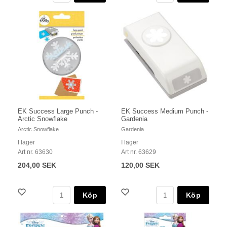
EK Success Large Punch -
EK Success Medium Punch -
Arctic Snowflake
Gardenia
Arctic Snowflake
Gardenia
I lager
I lager
Art nr. 63630
Art nr. 63629
204,00 SEK
120,00 SEK
Köp
Köp