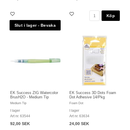
Köp
EK Success ZIG Watercolor
EK Success 3D Dots Foam
BrusH2O - Medium Tip
Dot Adhesive 14/Pkg
Medium Tip
Foam Dot
I lager
I lager
Art nr. 63544
Art nr. 63634
92,00 SEK
24,00 SEK