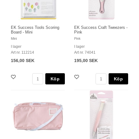
EK Success Tools Scoring
EK Success Craft Tweezers -
Board - Mini
Pink
Mini
Pink
I lager
I lager
Art nr. 112214
Art nr. 74041
156,00 SEK
195,00 SEK
Köp
Köp