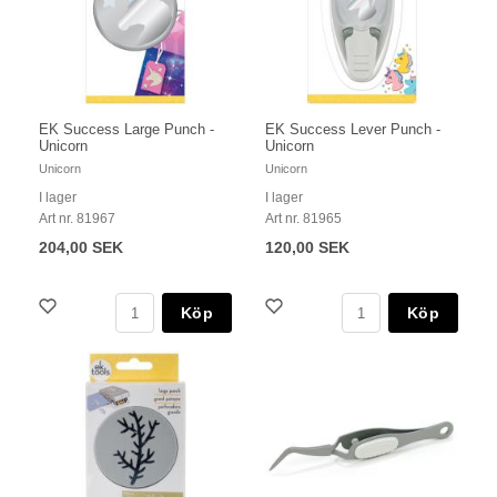
EK Success Large Punch -
EK Success Lever Punch -
Unicorn
Unicorn
Unicorn
Unicorn
I lager
I lager
Art nr. 81967
Art nr. 81965
204,00 SEK
120,00 SEK
Köp
Köp