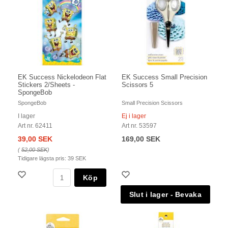
EK Success Nickelodeon Flat
EK Success Small Precision
Stickers 2/Sheets -
Scissors 5
SpongeBob
SpongeBob
Small Precision Scissors
I lager
Ej i lager
Art nr. 62411
Art nr. 53597
39,00 SEK
169,00 SEK
(
52,00 SEK
)
Tidigare lägsta pris:
39 SEK
Köp