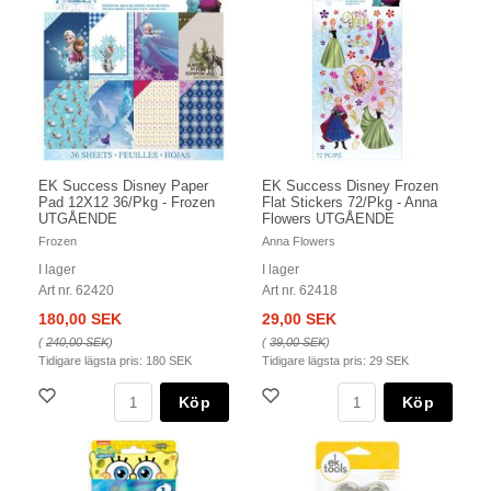
EK Success Disney Paper
EK Success Disney Frozen
Pad 12X12 36/Pkg - Frozen
Flat Stickers 72/Pkg - Anna
UTGÅENDE
Flowers UTGÅENDE
Frozen
Anna Flowers
I lager
I lager
Art nr. 62420
Art nr. 62418
180,00 SEK
29,00 SEK
(
240,00 SEK
)
(
39,00 SEK
)
Tidigare lägsta pris:
180 SEK
Tidigare lägsta pris:
29 SEK
Köp
Köp