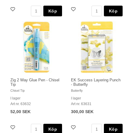
Köp
Köp
Zig 2 Way Glue Pen - Chisel
EK Success Layering Punch
Tip
- Butterfly
Chisel Tip
Butterfly
I lager
I lager
Art nr. 63632
Art nr. 63631
52,00 SEK
300,00 SEK
Köp
Köp