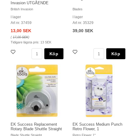
Invasion UTGÅENDE
British Invasion
Blades
I lager
I lager
Art nr. 37459
Art nr. 35329
13,00 SEK
39,00 SEK
(
17,00 SEK
)
Tidigare lägsta pris:
13 SEK
Köp
Köp
EK Success Replacement
EK Success Medium Punch
Rotary Blade Shuttle Straight
Retro Flower, 1
Blade Shuttle Straight
Retro Flower 1"