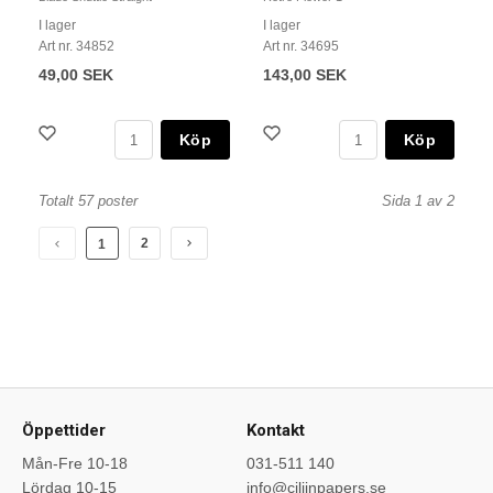
I lager
I lager
Art nr. 34852
Art nr. 34695
49,00 SEK
143,00 SEK
Köp
Köp
Totalt 57 poster
Sida 1 av 2
2
1
Öppettider
Kontakt
Mån-Fre 10-18
031-511 140
Lördag 10-15
info@ciliinpapers.se