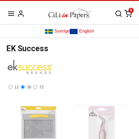
0
Sverige
English
EK Success
12
36
72