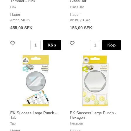
Trimmer - Pink
Glass Jar
Pink
Glass Jar
I lager
I lager
Art nr. 74039
Art nr. 73142
455,00 SEK
156,00 SEK
Köp
Köp
EK Success Large Punch -
EK Success Large Punch -
Tab
Hexagon
Tab
Hexagon