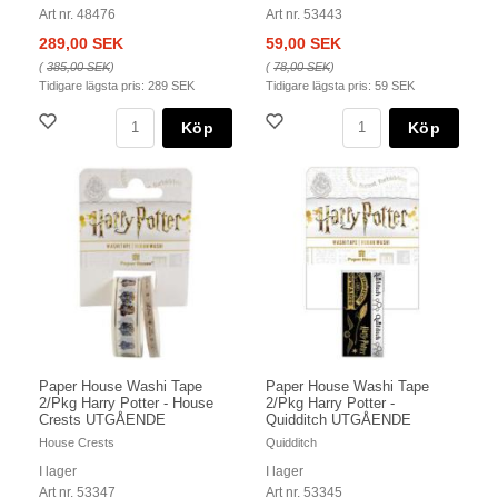
Art nr. 48476
Art nr. 53443
289,00 SEK
59,00 SEK
(
385,00 SEK
)
(
78,00 SEK
)
Tidigare lägsta pris:
289 SEK
Tidigare lägsta pris:
59 SEK
Köp
Köp
Paper House Washi Tape
Paper House Washi Tape
2/Pkg Harry Potter - House
2/Pkg Harry Potter -
Crests UTGÅENDE
Quidditch UTGÅENDE
House Crests
Quidditch
I lager
I lager
Art nr. 53347
Art nr. 53345