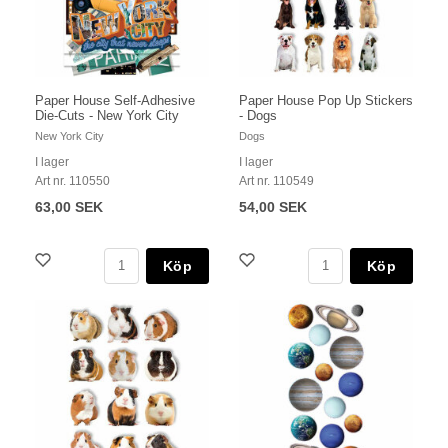
Paper House Self-Adhesive
Paper House Pop Up Stickers
Die-Cuts - New York City
- Dogs
New York City
Dogs
I lager
I lager
Art nr. 110550
Art nr. 110549
63,00 SEK
54,00 SEK
Köp
Köp