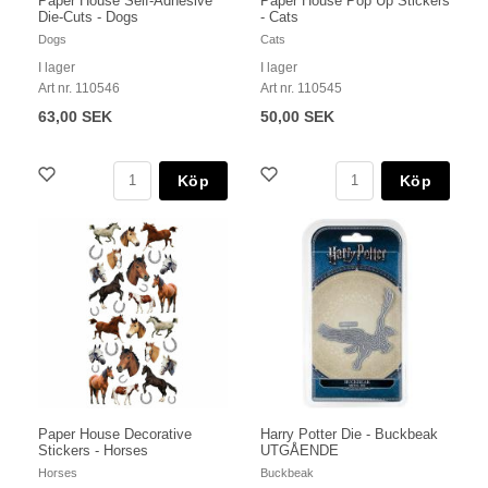
Paper House Self-Adhesive
Paper House Pop Up Stickers
Die-Cuts - Dogs
- Cats
Dogs
Cats
I lager
I lager
Art nr. 110546
Art nr. 110545
63,00 SEK
50,00 SEK
Köp
Köp
Paper House Decorative
Harry Potter Die - Buckbeak
Stickers - Horses
UTGÅENDE
Horses
Buckbeak