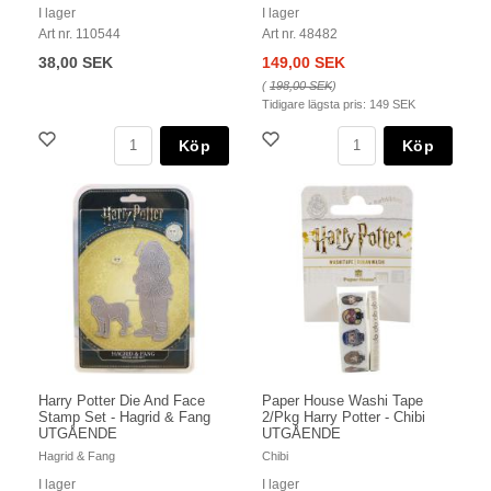
I lager
I lager
Art nr. 110544
Art nr. 48482
38,00 SEK
149,00 SEK
(
198,00 SEK
)
Tidigare lägsta pris:
149 SEK
Köp
Köp
Harry Potter Die And Face
Paper House Washi Tape
Stamp Set - Hagrid & Fang
2/Pkg Harry Potter - Chibi
UTGÅENDE
UTGÅENDE
Hagrid & Fang
Chibi
I lager
I lager