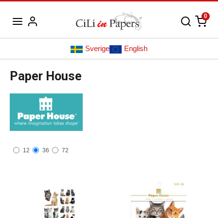
0
Sverige
English
Paper House
12
36
72