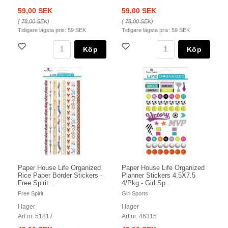
59,00 SEK
59,00 SEK
(
78,00 SEK
)
(
78,00 SEK
)
Tidigare lägsta pris:
59 SEK
Tidigare lägsta pris:
59 SEK
Köp
Köp
Paper House Life Organized
Paper House Life Organized
Rice Paper Border Stickers -
Planner Stickers 4.5X7.5
Free Spirit...
4/Pkg - Girl Sp...
Free Spirit
Girl Sports
I lager
I lager
Art nr. 51817
Art nr. 46315