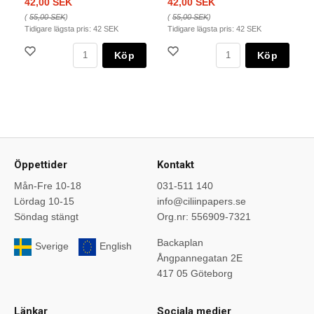
42,00 SEK
42,00 SEK
(
55,00 SEK
)
(
55,00 SEK
)
Tidigare lägsta pris:
42 SEK
Tidigare lägsta pris:
42 SEK
Köp
Köp
Öppettider
Kontakt
Mån-Fre 10-18
031-511 140
Lördag 10-15
info@ciliinpapers.se
Söndag stängt
Org.nr: 556909-7321
Backaplan
Sverige
English
Ångpannegatan 2E
417 05 Göteborg
Länkar
Sociala medier