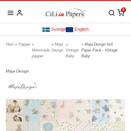
0
Sverige
English
Hem
»
Papper
»
»
Maja
»
» Maja Design 6x6
Mönstrade
Design
Vintage
Paper Pack - Vintage
papper
Baby
Baby
Maja Design